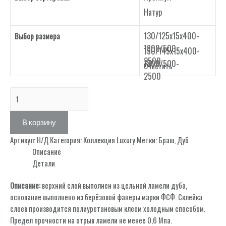
Натур
130/125х15х400-
Выбор размера
1800/500-
150/145х15х400-
2500
1800/500-
Очистить
2500
Количество
товара
Decor
В корзину
46
Артикул:
Н/Д
Категория:
Коллекция Luxury
Метки:
Браш
,
Дуб
Описание
Детали
Описание:
верхний слой выполнен из цельной ламели дуба,
основание выполнено из берёзовой фанеры марки ФСФ. Склейка
слоев производится полиуретановым клеем холодным способом.
Предел прочности на отрыв ламели не менее 0,6 Мпа.