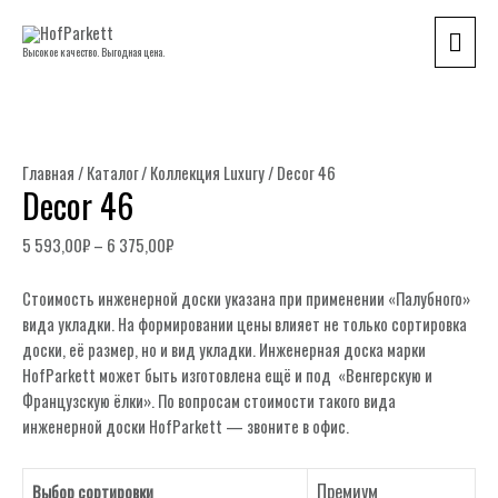
Гла
Высокое качество. Выгодная цена.
мен
Главная
/
Каталог
/
Коллекция Luxury
/ Decor 46
Decor 46
5 593,00
₽
–
6 375,00
₽
Стоимость инженерной доски указана при применении «Палубного»
вида укладки. На формировании цены влияет не только сортировка
доски, её размер, но и вид укладки. Инженерная доска марки
HofParkett может быть изготовлена ещё и под «Венгерскую и
Французскую ёлки». По вопросам стоимости такого вида
инженерной доски HofParkett — звоните в офис.
Премиум
Выбор сортировки