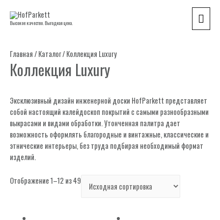
Гла
Высокое качество. Выгодная цена.
мен
Главная
/
Каталог
/ Коллекция Luxury
Коллекция Luxury
Эксклюзивный дизайн инженерной доски HofParkett представляет
собой настоящий калейдоскоп покрытий с самыми разнообразными
выкрасами и видами обработки. Утонченная палитра дает
возможность оформлять благородные и винтажные, классические и
этнические интерьеры, без труда подбирая необходимый формат
изделий.
Отображение 1–12 из 49