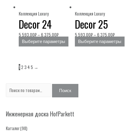
Коллекция Luxury
Коллекция Luxury
Decor 24
Decor 25
5 593,00
₽
–
6 375,00
₽
5 593,00
₽
–
6 375,00
₽
Выберите параметры
Выберите параметры
1
2
3
4
5
→
И
Поиск
с
к
Инженерная доска HofParkett
а
т
Каталог
(98)
ь