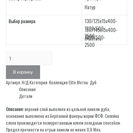
Натур
130/125х15х400-
Выбор размера
1800/500-
150/145х15х400-
2500
1800/500-
Очистить
2500
Количество
товара
Decor
В корзину
2
Артикул:
Н/Д
Категория:
Коллекция Elite
Метка:
Дуб
Описание
Детали
Описание:
верхний слой выполнен из цельной ламели дуба,
основание выполнено из берёзовой фанеры марки ФСФ. Склейка
слоев производится полиуретановым клеем холодным способом.
Предел прочности на отрыв ламели не менее 0,6 Мпа.