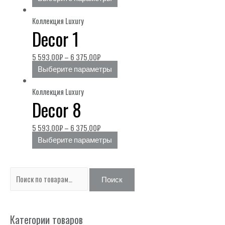
Коллекция Luxury
Decor 1
5 593,00
₽
–
6 375,00
₽
Выберите параметры
Коллекция Luxury
Decor 8
5 593,00
₽
–
6 375,00
₽
Выберите параметры
И
Поиск
с
к
Категории товаров
а