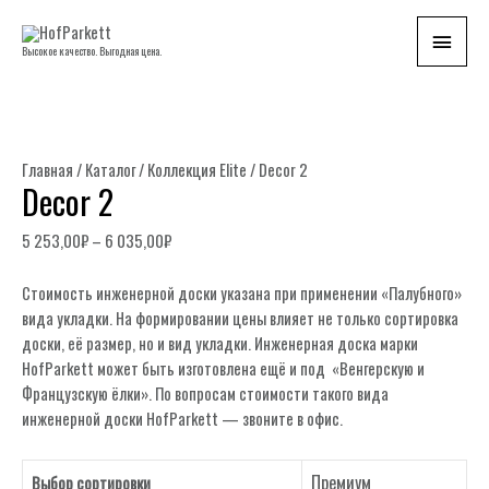
Глав
Высокое качество. Выгодная цена.
мен
Главная
/
Каталог
/
Коллекция Elite
/ Decor 2
Decor 2
5 253,00
₽
–
6 035,00
₽
Стоимость инженерной доски указана при применении «Палубного»
вида укладки. На формировании цены влияет не только сортировка
доски, её размер, но и вид укладки. Инженерная доска марки
HofParkett может быть изготовлена ещё и под «Венгерскую и
Французскую ёлки». По вопросам стоимости такого вида
инженерной доски HofParkett — звоните в офис.
Премиум
Выбор сортировки