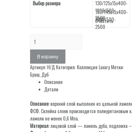
Выбор размера
130/125х15х400-
1800/500-
150/145х15х400-
2500
1800/500-
Очистить
2500
Количество
товара
Decor
В корзину
58
Артикул:
Н/Д
Категория:
Коллекция Luxury
Метки:
Браш
,
Дуб
Описание
Детали
Описание:
верхний слой выполнен из цельной ламели
ФСФ. Склейка слоев производится полиуретановым к
ламели не менее 0,6 Мпа.
Материал:
лицевой слой — ламель дуба, подложка –