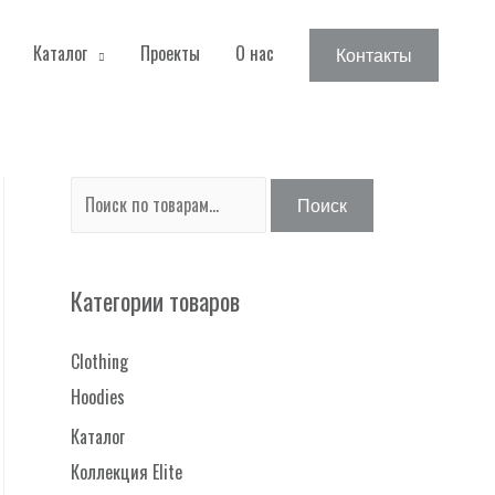
Каталог
Проекты
О нас
Контакты
И
Поиск
с
к
Категории товаров
а
т
Clothing
ь
Hoodies
:
Каталог
Коллекция Elite