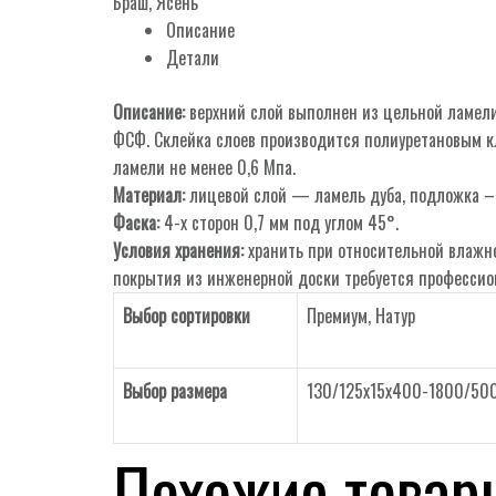
Браш
,
Ясень
Описание
Детали
Описание:
верхний слой выполнен из цельной ламели
ФСФ. Склейка слоев производится полиуретановым к
ламели не менее 0,6 Мпа.
Материал:
лицевой слой — ламель дуба, подложка –
Фаска:
4-х сторон 0,7 мм под углом 45°.
Условия хранения:
хранить при относительной влажно
покрытия из инженерной доски требуется профессио
Выбор сортировки
Премиум
,
Натур
Выбор размера
130/125х15х400-1800/50
Похожие товар