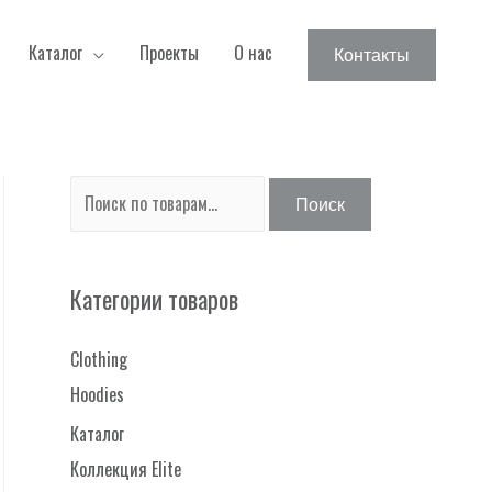
Каталог
Проекты
О нас
Контакты
И
Поиск
с
к
Категории товаров
а
т
Clothing
ь
Hoodies
:
Каталог
Коллекция Elite