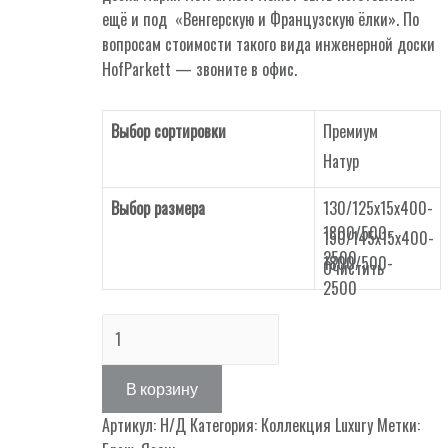
ещё и под «Венгерскую и Французскую ёлки». По
вопросам стоимости такого вида инженерной доски
HofParkett — звоните в офис.
Выбор сортировки
Премиум
Натур
Выбор размера
130/125х15х400-
1800/500-
150/145х15х400-
2500
1800/500-
Очистить
2500
Количество
товара
Decor
В корзину
71
Артикул:
Н/Д
Категория:
Коллекция Luxury
Метки: