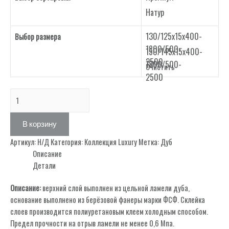
Натур
130/125х15х400-
Выбор размера
1800/500-
150/145х15х400-
2500
1800/500-
Очистить
2500
Количество
товара
Decor
В корзину
96
Артикул:
Н/Д
Категория:
Коллекция Luxury
Метка:
Дуб
Описание
Детали
Описание:
верхний слой выполнен из цельной ламели дуба,
основание выполнено из берёзовой фанеры марки ФСФ. Склейка
слоев производится полиуретановым клеем холодным способом.
Предел прочности на отрыв ламели не менее 0,6 Мпа.