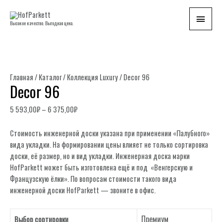
Глав
Высокое качество. Выгодная цена.
мен
Главная
/
Каталог
/
Коллекция Luxury
/ Decor 96
Decor 96
5 593,00
₽
–
6 375,00
₽
Стоимость инженерной доски указана при применении «Палубного»
вида укладки. На формировании цены влияет не только сортировка
доски, её размер, но и вид укладки. Инженерная доска марки
HofParkett может быть изготовлена ещё и под «Венгерскую и
Французскую ёлки». По вопросам стоимости такого вида
инженерной доски HofParkett — звоните в офис.
Премиум
Выбор сортировки